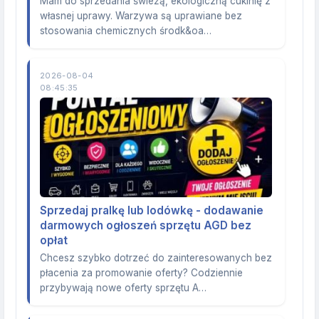
Mam do sprzedania świeżą, ekologiczną cukinię z
własnej uprawy. Warzywa są uprawiane bez
stosowania chemicznych środk&oa…
2026-08-04
08:45:35
Sprzedaj pralkę lub lodówkę - dodawanie
darmowych ogłoszeń sprzętu AGD bez
opłat
Chcesz szybko dotrzeć do zainteresowanych bez
płacenia za promowanie oferty? Codziennie
przybywają nowe oferty sprzętu A…