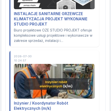
INSTALACJE SANITARNE GRZEWCZE
KLIMATYZACJA PROJEKT WYKONANIE
STUDIO PROJEKT
Biuro projektowe OZE STUDIO PROJEKT oferuje
kompleksowe usługi projektowe i wykonawcze w
zakresie sprzedaż, instalacji i…
2026-07-30
10:24:57
Inżynier / Koordynator Robót
Elektrycznych (m/k)