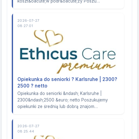
koszt&oacute;w podr&oacute;ży Poszu…
2026-07-27
08:27:01
Opiekunka do seniorki ? Karlsruhe | 2300?
2500 ? netto
Opiekunka do seniorki &ndash; Karlsruhe |
2300&ndash;2500 &euro; netto Poszukujemy
opiekunki ze średnią lub dobrą znajom…
2026-07-27
08:25:44