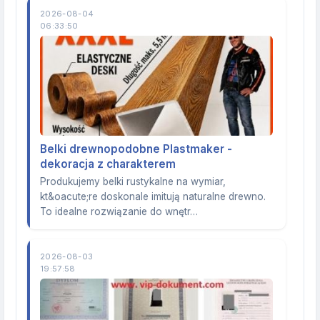
2026-08-04
06:33:50
Belki drewnopodobne Plastmaker -
dekoracja z charakterem
Produkujemy belki rustykalne na wymiar,
kt&oacute;re doskonale imitują naturalne drewno.
To idealne rozwiązanie do wnętr…
2026-08-03
19:57:58