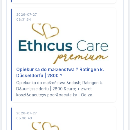
2026-07-27
08:31:54
Opiekunka do małżeństwa ? Ratingen k.
Düsseldorfu | 2800 ?
Opiekunka do małżeństwa &ndash; Ratingen k.
D&uuml;sseldorfu | 2800 &euro; + zwrot
koszt&oacute;w podr&oacute;ży | Od za…
2026-07-27
08:30:43