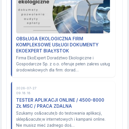
OBSŁUGA EKOLOGICZNA FIRM
KOMPLEKSOWE USŁUGI DOKUMENTY
EKOEXPERT BIAŁYSTOK
Firma EkoExpert Doradztwo Ekologiczne i
Gospodarcze Sp. z o.o. oferuje pełen zakres usług
środowiskowych dla firm: dorad…
2026-07-27
09:18:18
TESTER APLIKACJI ONLINE / 4500-8000
ZŁ MSC / PRACA ZDALNA
Szukamy os&oacute;b do testowania aplikacji,
sklep&oacute;w internetowych i kampanii online.
Nie musisz mieć żadnego doś…