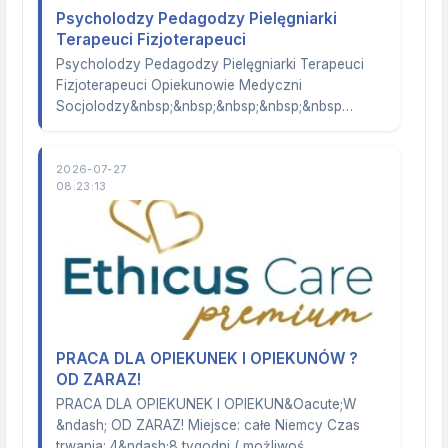
Psycholodzy Pedagodzy Pielęgniarki
Terapeuci Fizjoterapeuci
Psycholodzy Pedagodzy Pielęgniarki Terapeuci
Fizjoterapeuci Opiekunowie Medyczni
Socjolodzy&nbsp;&nbsp;&nbsp;&nbsp;&nbsp…
2026-07-27
08:23:13
PRACA DLA OPIEKUNEK I OPIEKUNÓW ?
OD ZARAZ!
PRACA DLA OPIEKUNEK I OPIEKUN&Oacute;W
&ndash; OD ZARAZ! Miejsce: całe Niemcy Czas
trwania: 4&ndash;8 tygodni ( możliwoś…