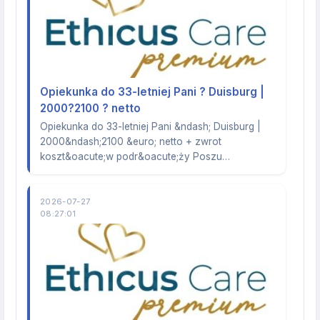
Opiekunka do 33-letniej Pani ? Duisburg |
2000?2100 ? netto
Opiekunka do 33-letniej Pani &ndash; Duisburg |
2000&ndash;2100 &euro; netto + zwrot
koszt&oacute;w podr&oacute;ży Poszu…
2026-07-27
08:27:01