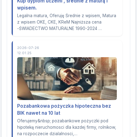
Kup dyplom uczelni , średnie z maturą i
wpisem.
Legalna matura, Oferuję Średnie z wpisem, Matura
z wpisem OKE, CKE, KReM Najniższa cena
-ŚWIADECTWO MATURALNE 1990-2024 …
2026-07-26
12:01:25
Pozabankowa pożyczka hipoteczna bez
BIK nawet na 10 lat
Oferujemy&nbsp; pozabankowe pożyczki pod
hipotekę nieruchomosci dla kazdej firmy, rolnikow,
na rozpoczecie dzialalnosci,…