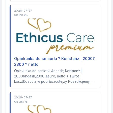
2026-07-27
08:29:28
Opiekunka do seniorki ? Konstanz | 2000?
2300 ? netto
Opiekunka do seniorki &ndash; Konstanz |
2000&ndash;2300 &euro; netto + zwrot
koszt&oacute;w podr&oacute;ży Poszukujemy …
2026-07-27
08:28:16