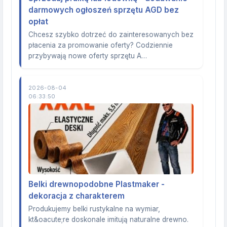
darmowych ogłoszeń sprzętu AGD bez
opłat
Chcesz szybko dotrzeć do zainteresowanych bez
płacenia za promowanie oferty? Codziennie
przybywają nowe oferty sprzętu A…
2026-08-04
06:33:50
Belki drewnopodobne Plastmaker -
dekoracja z charakterem
Produkujemy belki rustykalne na wymiar,
kt&oacute;re doskonale imitują naturalne drewno.