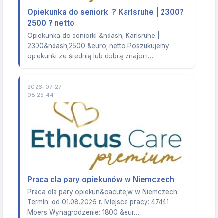
Opiekunka do seniorki ? Karlsruhe | 2300?
2500 ? netto
Opiekunka do seniorki &ndash; Karlsruhe |
2300&ndash;2500 &euro; netto Poszukujemy
opiekunki ze średnią lub dobrą znajom…
2026-07-27
08:25:44
Praca dla pary opiekunów w Niemczech
Praca dla pary opiekun&oacute;w w Niemczech
Termin: od 01.08.2026 r. Miejsce pracy: 47441
Moers Wynagrodzenie: 1800 &eur…