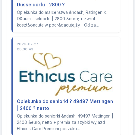
Düsseldorfu | 2800 ?
Opiekunka do małżeństwa &ndash; Ratingen k.
D&uuml;sseldorfu | 2800 &euro; + zwrot
koszt&oacute;w podr&oacute;ży | Od za…
2026-07-27
08:30:43
Opiekunka do seniorki ? 49497 Mettingen
| 2400 ? netto
Opiekunka do seniorki &ndash; 49497 Mettingen |
2400 &euro; netto + premia za szybki wyjazd
Ethicus Care Premium poszuku…