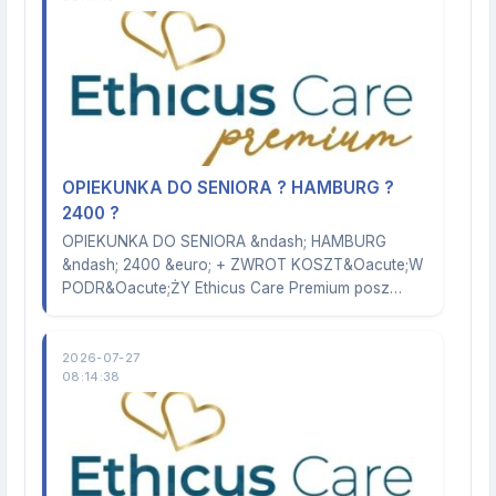
OPIEKUNKA DO SENIORA ? HAMBURG ?
2400 ?
OPIEKUNKA DO SENIORA &ndash; HAMBURG
&ndash; 2400 &euro; + ZWROT KOSZT&Oacute;W
PODR&Oacute;ŻY Ethicus Care Premium posz…
2026-07-27
08:14:38