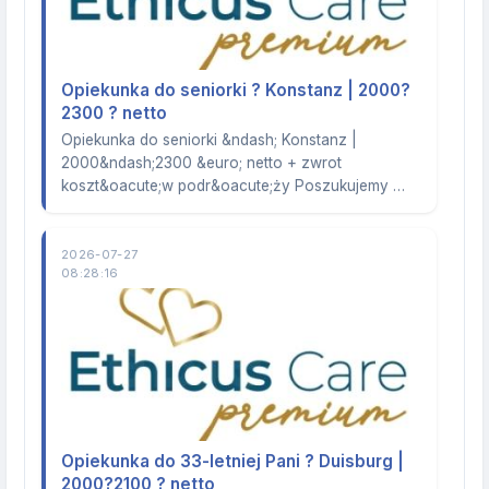
Opiekunka do seniorki ? Konstanz | 2000?
2300 ? netto
Opiekunka do seniorki &ndash; Konstanz |
2000&ndash;2300 &euro; netto + zwrot
koszt&oacute;w podr&oacute;ży Poszukujemy …
2026-07-27
08:28:16
Opiekunka do 33-letniej Pani ? Duisburg |
2000?2100 ? netto