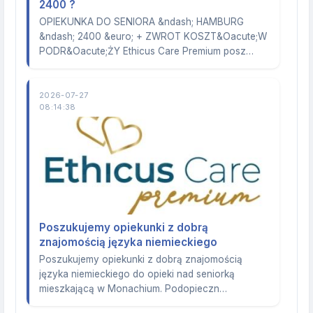
2400 ?
OPIEKUNKA DO SENIORA &ndash; HAMBURG
&ndash; 2400 &euro; + ZWROT KOSZT&Oacute;W
PODR&Oacute;ŻY Ethicus Care Premium posz…
2026-07-27
08:14:38
Poszukujemy opiekunki z dobrą
znajomością języka niemieckiego
Poszukujemy opiekunki z dobrą znajomością
języka niemieckiego do opieki nad seniorką
mieszkającą w Monachium. Podopieczn…