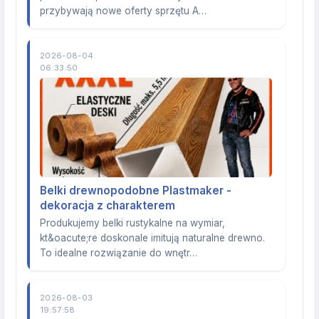
przybywają nowe oferty sprzętu A…
2026-08-04
06:33:50
Belki drewnopodobne Plastmaker -
dekoracja z charakterem
Produkujemy belki rustykalne na wymiar,
kt&oacute;re doskonale imitują naturalne drewno.
To idealne rozwiązanie do wnętr…
2026-08-03
19:57:58