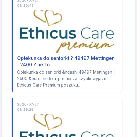
2026-07-27
08:30:43
Opiekunka do seniorki ? 49497 Mettingen
| 2400 ? netto
Opiekunka do seniorki &ndash; 49497 Mettingen |
2400 &euro; netto + premia za szybki wyjazd
Ethicus Care Premium poszuku…
2026-07-27
08:29:28