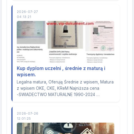
2026-07-27
04:13:21
Kup dyplom uczelni , średnie z maturą i
wpisem.
Legalna matura, Oferuję Średnie z wpisem, Matura
z wpisem OKE, CKE, KReM Najniższa cena
-ŚWIADECTWO MATURALNE 1990-2024 …
2026-07-26
12:01:25