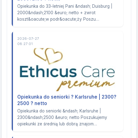
Opiekunka do 33-letniej Pani &ndash; Duisburg |
2000&ndash;2100 &euro; netto + zwrot
koszt&oacute;w podr&oacute;ży Poszu…
2026-07-27
08:27:01
Opiekunka do seniorki ? Karlsruhe | 2300?
2500 ? netto
Opiekunka do seniorki &ndash; Karlsruhe |
2300&ndash;2500 &euro; netto Poszukujemy
opiekunki ze średnią lub dobrą znajom…