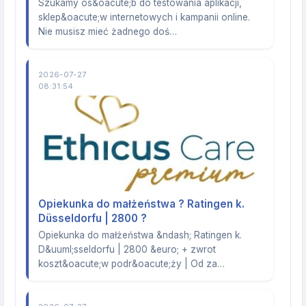
Szukamy os&oacute;b do testowania aplikacji,
sklep&oacute;w internetowych i kampanii online.
Nie musisz mieć żadnego doś…
2026-07-27
08:31:54
Opiekunka do małżeństwa ? Ratingen k.
Düsseldorfu | 2800 ?
Opiekunka do małżeństwa &ndash; Ratingen k.
D&uuml;sseldorfu | 2800 &euro; + zwrot
koszt&oacute;w podr&oacute;ży | Od za…