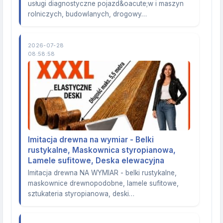
usługi diagnostyczne pojazd&oacute;w i maszyn
rolniczych, budowlanych, drogowy…
2026-07-28
08:58:58
Imitacja drewna na wymiar - Belki
rustykalne, Maskownica styropianowa,
Lamele sufitowe, Deska elewacyjna
Imitacja drewna NA WYMIAR - belki rustykalne,
maskownice drewnopodobne, lamele sufitowe,
sztukateria styropianowa, deski…