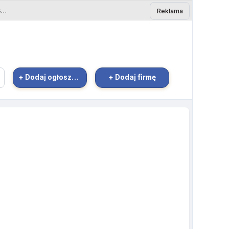
Opiekunka seniorów w Niemczech, 66687 Lockweiler - Ogłoszenie Bielsk Podlaski | eBielsk.pl
Reklama
+ Dodaj ogłoszenie
+ Dodaj firmę