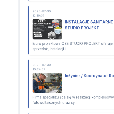
2026-07-30
12:19:37
INSTALACJE SANITARN
STUDIO PROJEKT
Biuro projektowe OZE STUDIO PROJEKT oferuje 
sprzedaż, instalacji i…
2026-07-30
10:24:57
Inżynier / Koordynator R
Firma specjalizująca się w realizacji kompleksowy
fotowoltaicznych oraz sy…