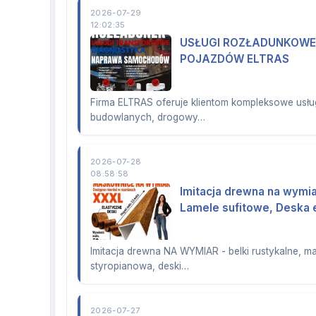
2026-07-29
12:02:35
USŁUGI ROZŁADUNKOWE
POJAZDÓW ELTRAS
Firma ELTRAS oferuje klientom kompleksowe usłu
budowlanych, drogowy…
2026-07-28
08:58:58
Imitacja drewna na wymia
Lamele sufitowe, Deska 
Imitacja drewna NA WYMIAR - belki rustykalne, m
styropianowa, deski…
2026-07-27