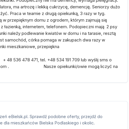
ekunki. Podopieczny nie ma demencji, wymaga pielęgnacji.
olatora, ma artrozę i lekką cukrzycę, demencję. Seniorzy dużo
łożyć. Praca w teamie z drugą opiekunką, 3 razy w tyg.
ają w przepięknym domu z ogrodem, którym zajmują się
 z łazienką, internetem, telefonem. Podopieczni mają 2 psy
ki należy podlewanie kwiatów w domu i na tarasie, resztą
 jest samochód, córka pomaga w zakupach dwa razy w
unki mieszkaniowe, przepiękna
ica
 + 48 536 478 471, tel. +48 534 191 709 lub wyślij sms o
scare.com . Nasze opiekunki/owie mogą liczyć na
zeń eBielsk.pl. Sprawdź podobne oferty, przejdź do
ie dla mieszkańców Bielska Podlaskiego i okolic.