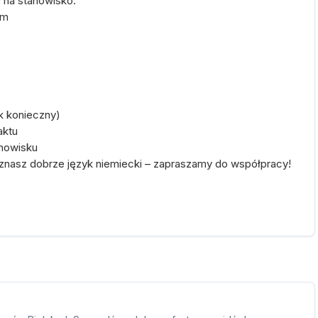
 na stanowisko:
im
k konieczny)
aktu
anowisku
i znasz dobrze język niemiecki – zapraszamy do współpracy!