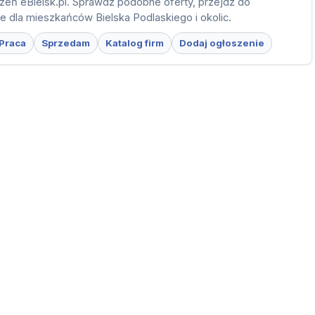
zeń eBielsk.pl. Sprawdź podobne oferty, przejdź do
ie dla mieszkańców Bielska Podlaskiego i okolic.
Praca
Sprzedam
Katalog firm
Dodaj ogłoszenie