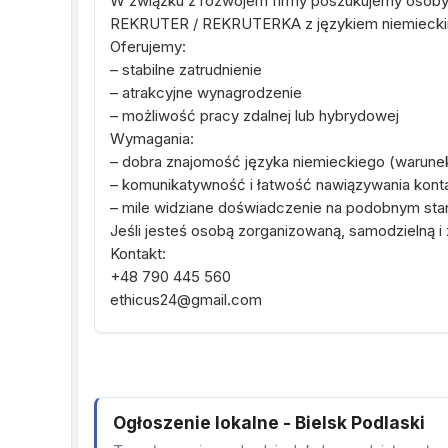
W związku z rozwojem firmy poszukujemy osoby
REKRUTER / REKRUTERKA z językiem niemieck
Oferujemy:
– stabilne zatrudnienie
– atrakcyjne wynagrodzenie
– możliwość pracy zdalnej lub hybrydowej
Wymagania:
– dobra znajomość języka niemieckiego (warune
– komunikatywność i łatwość nawiązywania kont
– mile widziane doświadczenie na podobnym st
Jeśli jesteś osobą zorganizowaną, samodzielną 
Kontakt:
+48 790 445 560
ethicus24@gmail.com
Ogłoszenie lokalne - Bielsk Podlaski