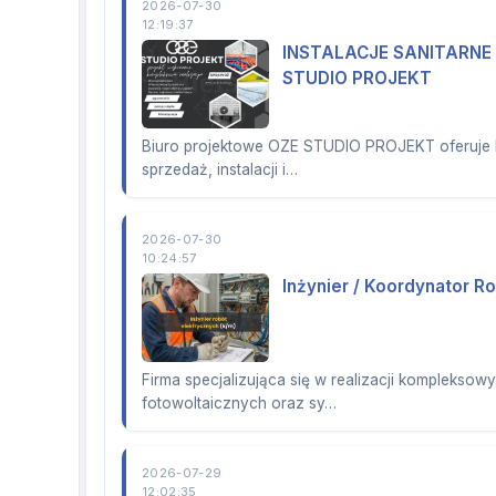
2026-07-30
12:19:37
INSTALACJE SANITARN
STUDIO PROJEKT
Biuro projektowe OZE STUDIO PROJEKT oferuje 
sprzedaż, instalacji i…
2026-07-30
10:24:57
Inżynier / Koordynator R
Firma specjalizująca się w realizacji kompleksowy
fotowoltaicznych oraz sy…
2026-07-29
12:02:35