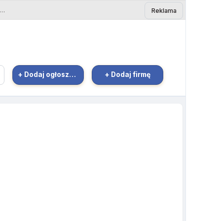
us Care zatrudni rekrutera z językiem Niemie - Ogłoszenie Bielsk Podlaski | eBielsk.pl
Reklama
+ Dodaj ogłoszenie
+ Dodaj firmę