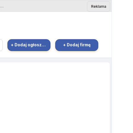
Oferta pracy dla opiekunki osób starszych ? 48496 - Ogłoszenie Bielsk Podlaski | eBielsk.pl
Reklama
+ Dodaj ogłoszenie
+ Dodaj firmę