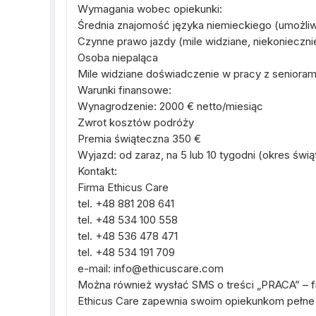
Wymagania wobec opiekunki:
Średnia znajomość języka niemieckiego (umożli
Czynne prawo jazdy (mile widziane, niekonieczn
Osoba niepaląca
Mile widziane doświadczenie w pracy z senioram
Warunki finansowe:
Wynagrodzenie: 2000 € netto/miesiąc
Zwrot kosztów podróży
Premia świąteczna 350 €
Wyjazd: od zaraz, na 5 lub 10 tygodni (okres świ
Kontakt:
Firma Ethicus Care
tel. +48 881 208 641
tel. +48 534 100 558
tel. +48 536 478 471
tel. +48 534 191 709
e-mail: info@ethicuscare.com
Można również wysłać SMS o treści „PRACA” – f
Ethicus Care zapewnia swoim opiekunkom pełne w