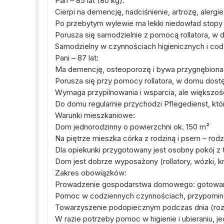
Pan – 85 lat (80 kg):
Cierpi na demencję, nadciśnienie, artrozę, alergie
Po przebytym wylewie ma lekki niedowład stopy
Porusza się samodzielnie z pomocą rollatora, w 
Samodzielny w czynnościach higienicznych i co
Pani – 87 lat:
Ma demencję, osteoporozę i bywa przygnębiona
Porusza się przy pomocy rollatora, w domu dostę
Wymaga przypilnowania i wsparcia, ale większo
Do domu regularnie przychodzi Pflegedienst, kt
Warunki mieszkaniowe:
Dom jednorodzinny o powierzchni ok. 150 m²
Na piętrze mieszka córka z rodziną i psem – rodz
Dla opiekunki przygotowany jest osobny pokój z
Dom jest dobrze wyposażony (rollatory, wózki, k
Zakres obowiązków:
Prowadzenie gospodarstwa domowego: gotowanie
Pomoc w codziennych czynnościach, przypominani
Towarzyszenie podopiecznym podczas dnia (roz
W razie potrzeby pomoc w higienie i ubieraniu, 