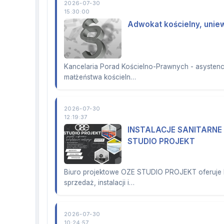
2026-07-30
15:30:00
Adwokat kościelny, unie
Kancelaria Porad Kościelno-Prawnych - asystenc
małżeństwa kościeln…
2026-07-30
12:19:37
INSTALACJE SANITARN
STUDIO PROJEKT
Biuro projektowe OZE STUDIO PROJEKT oferuje 
sprzedaż, instalacji i…
2026-07-30
10:24:57