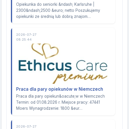
Opiekunka do seniorki &ndash; Karlsruhe |
2300&ndash;2500 &euro; netto Poszukujemy
opiekunki ze średnią lub dobrą znajom…
2026-07-27
08:25:44
Praca dla pary opiekunów w Niemczech
Praca dla pary opiekun&oacute;w w Niemczech
Termin: od 01.08.2026 r. Miejsce pracy: 47441
Moers Wynagrodzenie: 1800 &eur…
2026-07-27