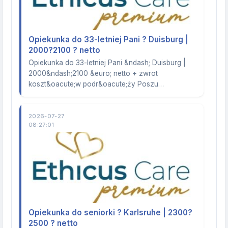
Opiekunka do 33-letniej Pani ? Duisburg |
2000?2100 ? netto
Opiekunka do 33-letniej Pani &ndash; Duisburg |
2000&ndash;2100 &euro; netto + zwrot
koszt&oacute;w podr&oacute;ży Poszu…
2026-07-27
08:27:01
Opiekunka do seniorki ? Karlsruhe | 2300?
2500 ? netto