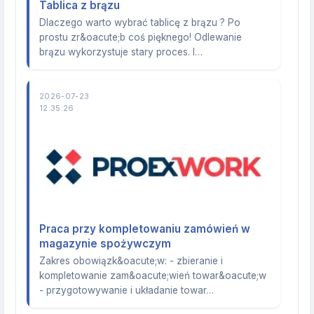
Tablica z brązu
Dlaczego warto wybrać tablicę z brązu ? Po
prostu zr&oacute;b coś pięknego! Odlewanie
brązu wykorzystuje stary proces. I…
2026-07-23
12:35:26
Praca przy kompletowaniu zamówień w
magazynie spożywczym
Zakres obowiązk&oacute;w: - zbieranie i
kompletowanie zam&oacute;wień towar&oacute;w
- przygotowywanie i układanie towar…