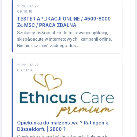
2026-07-27
09:18:18
TESTER APLIKACJI ONLINE / 4500-8000
ZŁ MSC / PRACA ZDALNA
Szukamy os&oacute;b do testowania aplikacji,
sklep&oacute;w internetowych i kampanii online.
Nie musisz mieć żadnego doś…
2026-07-27
08:31:54
Opiekunka do małżeństwa ? Ratingen k.
Düsseldorfu | 2800 ?
Opiekunka do małżeństwa &ndash; Ratingen k.