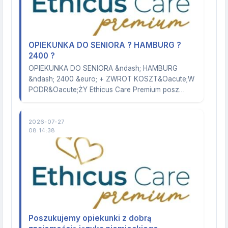
OPIEKUNKA DO SENIORA ? HAMBURG ?
2400 ?
OPIEKUNKA DO SENIORA &ndash; HAMBURG
&ndash; 2400 &euro; + ZWROT KOSZT&Oacute;W
PODR&Oacute;ŻY Ethicus Care Premium posz…
2026-07-27
08:14:38
Poszukujemy opiekunki z dobrą