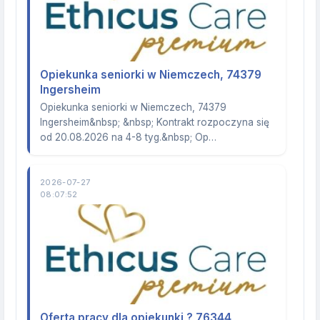
Opiekunka seniorki w Niemczech, 74379
Ingersheim
Opiekunka seniorki w Niemczech, 74379
Ingersheim&nbsp; &nbsp; Kontrakt rozpoczyna się
od 20.08.2026 na 4-8 tyg.&nbsp; Op…
2026-07-27
08:07:52
Oferta pracy dla opiekunki ? 76344