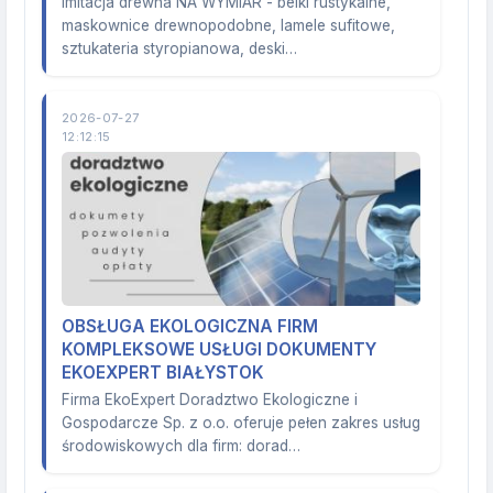
Imitacja drewna NA WYMIAR - belki rustykalne,
maskownice drewnopodobne, lamele sufitowe,
sztukateria styropianowa, deski…
2026-07-27
12:12:15
OBSŁUGA EKOLOGICZNA FIRM
KOMPLEKSOWE USŁUGI DOKUMENTY
EKOEXPERT BIAŁYSTOK
Firma EkoExpert Doradztwo Ekologiczne i
Gospodarcze Sp. z o.o. oferuje pełen zakres usług
środowiskowych dla firm: dorad…