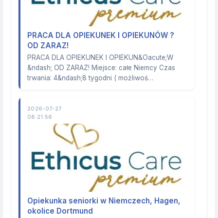
PRACA DLA OPIEKUNEK I OPIEKUNÓW ?
OD ZARAZ!
PRACA DLA OPIEKUNEK I OPIEKUN&Oacute;W
&ndash; OD ZARAZ! Miejsce: całe Niemcy Czas
trwania: 4&ndash;8 tygodni ( możliwoś…
2026-07-27
08:21:56
Opiekunka seniorki w Niemczech, Hagen,
okolice Dortmund