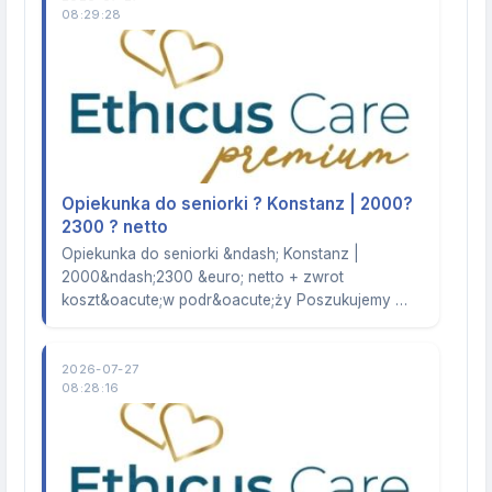
08:29:28
Opiekunka do seniorki ? Konstanz | 2000?
2300 ? netto
Opiekunka do seniorki &ndash; Konstanz |
2000&ndash;2300 &euro; netto + zwrot
koszt&oacute;w podr&oacute;ży Poszukujemy …
2026-07-27
08:28:16