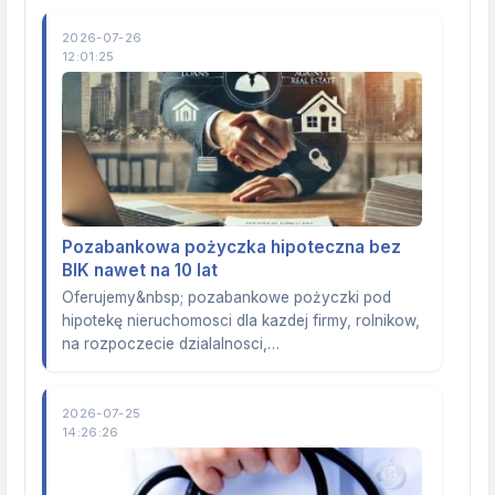
2026-07-26
12:01:25
Pozabankowa pożyczka hipoteczna bez
BIK nawet na 10 lat
Oferujemy&nbsp; pozabankowe pożyczki pod
hipotekę nieruchomosci dla kazdej firmy, rolnikow,
na rozpoczecie dzialalnosci,…
2026-07-25
14:26:26