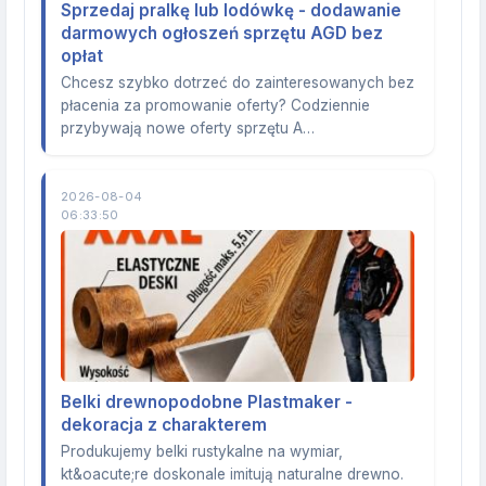
Sprzedaj pralkę lub lodówkę - dodawanie
darmowych ogłoszeń sprzętu AGD bez
opłat
Chcesz szybko dotrzeć do zainteresowanych bez
płacenia za promowanie oferty? Codziennie
przybywają nowe oferty sprzętu A…
2026-08-04
06:33:50
Belki drewnopodobne Plastmaker -
dekoracja z charakterem
Produkujemy belki rustykalne na wymiar,
kt&oacute;re doskonale imitują naturalne drewno.