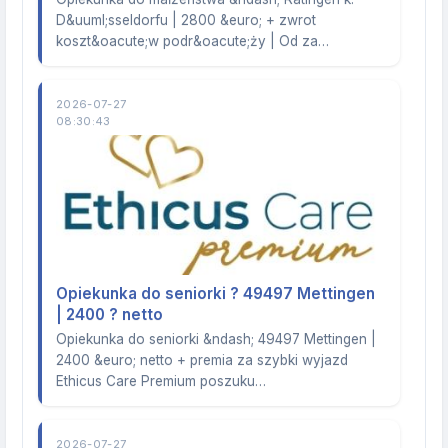
D&uuml;sseldorfu | 2800 &euro; + zwrot
koszt&oacute;w podr&oacute;ży | Od za…
2026-07-27
08:30:43
Opiekunka do seniorki ? 49497 Mettingen
| 2400 ? netto
Opiekunka do seniorki &ndash; 49497 Mettingen |
2400 &euro; netto + premia za szybki wyjazd
Ethicus Care Premium poszuku…
2026-07-27